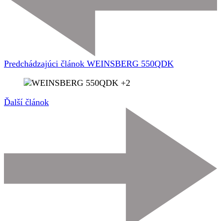
Predchádzajúci článok
WEINSBERG 550QDK
Ďalší článok