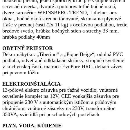
hladkého plechu, jeden spoločný kľúč pre vstupné dvere a
servisné dvierka, dvojité a polohovateľné bočné okná,
dvere karosérie: WEINSBERG TREND, 1 dielne, bez
okna , bočné okná stredne tónované, skrinka na plynové
fľaše v prednej časti (2x 11 kg) s oceľovou podlahou, tretie
brzdové svetlo, hrúbka bočných stien a strechy 33 mm,
hrúbka podlahy 40mm
OBYTNÝ PRIESTOR
Dekor nábytku: „Tiberino“ a „PiquetBeige“, odolná PVC
podlaha, odvetrané odkladacie skrinky, stropné osvetlenie
v kuchynskej časti, matrace EvoPore HRC, deliaci záves
pri pevnom lôžku
ELEKTROINŠTALÁCIA
13-pólová elektro zásuvka pre ťažné vozidlo, vnútorné
osvetlenie komplet na 12V, CEE vonkajšia zásuvka pre
pripojenie 230 V s automatickým ističom a prúdovým
chráničom, vnútorné zásuvky na 230V, transformátor
350VA, svietidlá pri poschodových posteliach
PLYN, VODA, KÚRENIE