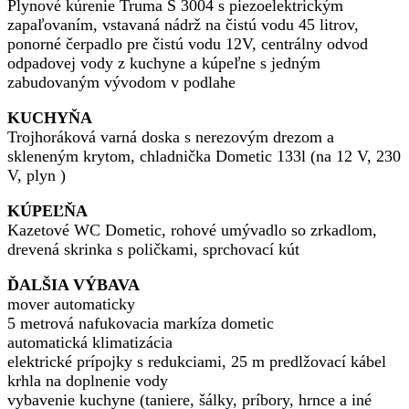
Plynové kúrenie Truma S 3004 s piezoelektrickým
zapaľovaním, vstavaná nádrž na čistú vodu 45 litrov,
ponorné čerpadlo pre čistú vodu 12V, centrálny odvod
odpadovej vody z kuchyne a kúpeľne s jedným
zabudovaným vývodom v podlahe
KUCHYŇA
Trojhoráková varná doska s nerezovým drezom a
skleneným krytom, chladnička Dometic 133l (na 12 V, 230
V, plyn )
KÚPEĽŇA
Kazetové WC Dometic, rohové umývadlo so zrkadlom,
drevená skrinka s poličkami, sprchovací kút
ĎALŠIA VÝBAVA
mover automaticky
5 metrová nafukovacia markíza dometic
automatická klimatizácia
elektrické prípojky s redukciami, 25 m predlžovací kábel
krhla na doplnenie vody
vybavenie kuchyne (taniere, šálky, príbory, hrnce a iné