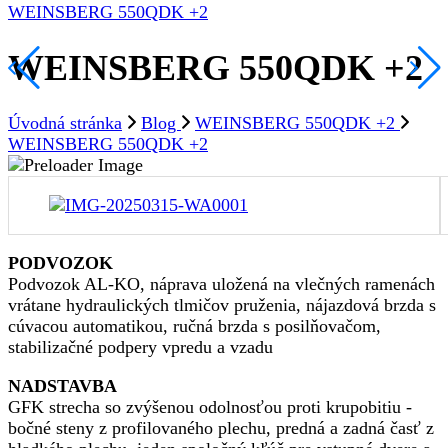
WEINSBERG 550QDK +2
WEINSBERG 550QDK +2
Úvodná stránka
Blog
WEINSBERG 550QDK +2
WEINSBERG 550QDK +2
PODVOZOK
Podvozok AL-KO, náprava uložená na vlečných ramenách
vrátane hydraulických tlmičov pruženia, nájazdová brzda s
cúvacou automatikou, ručná brzda s posilňovačom,
stabilizačné podpery vpredu a vzadu
NADSTAVBA
GFK strecha so zvýšenou odolnosťou proti krupobitiu -
bočné steny z profilovaného plechu, predná a zadná časť z